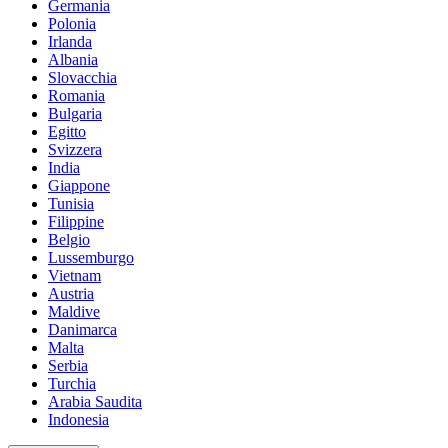
Germania
Polonia
Irlanda
Albania
Slovacchia
Romania
Bulgaria
Egitto
Svizzera
India
Giappone
Tunisia
Filippine
Belgio
Lussemburgo
Vietnam
Austria
Maldive
Danimarca
Malta
Serbia
Turchia
Arabia Saudita
Indonesia