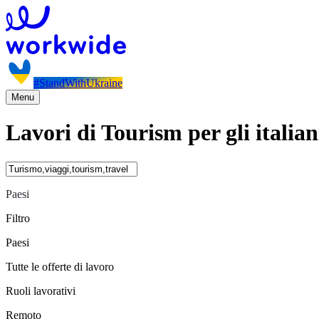
#StandWithUkraine
Menu
Lavori di Tourism per gli italian
Paesi
Filtro
Paesi
Tutte le offerte di lavoro
Ruoli lavorativi
Remoto