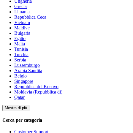
Ungheria
Grecia
Lituania
Repubblica Ceca
Vietnam
Maldive
Bulgaria
Egitto
Malta
Tunisia
Turchia
Serbia
Lussemburgo
Arabia Saudita
Belgio
Singapore
Repubblica del Kosovo
Moldavia (Repubblica di)
Qatar
Mostra di più
Cerca per categoria
Customer Support