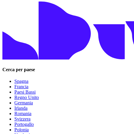
Cerca per paese
Spagna
Francia
Paesi Bassi
Regno Unito
Germania
Irlanda
Romania
Svizzera
Portogallo
Polonia