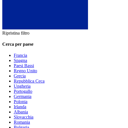
Ripristina filtro
Cerca per paese
Francia
Spagna
Paesi Bassi
Regno Unito
Grecia
Repubblica Ceca
Ungheria
Portogallo
Germania
Polonia
Irlanda
Albania
Slovacchia
Romania
Bulgaria