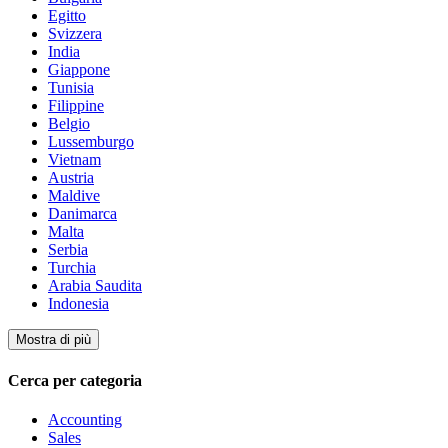
Egitto
Svizzera
India
Giappone
Tunisia
Filippine
Belgio
Lussemburgo
Vietnam
Austria
Maldive
Danimarca
Malta
Serbia
Turchia
Arabia Saudita
Indonesia
Mostra di più
Cerca per categoria
Accounting
Sales