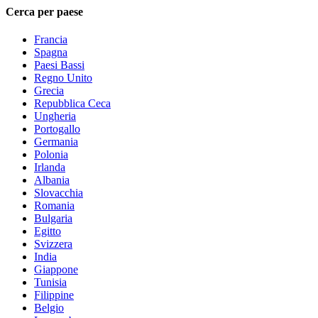
Cerca per paese
Francia
Spagna
Paesi Bassi
Regno Unito
Grecia
Repubblica Ceca
Ungheria
Portogallo
Germania
Polonia
Irlanda
Albania
Slovacchia
Romania
Bulgaria
Egitto
Svizzera
India
Giappone
Tunisia
Filippine
Belgio