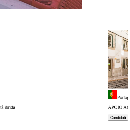
Portog
tà ibrida
APOIO AO
Candidati