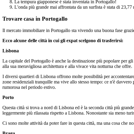
La tempura giapponese è stata inventata in Portogallo!
L'onda più grande mai affrontata da un surfista è stata di 23,77 m
Trovare casa in Portogallo
Il mercato immobiliare in Portogallo sta vivendo una buona fase grazie
Ecco alcune delle città in cui gli expat scelgono di trasferirsi:
Lisbona
La capitale del Portogallo è anche la destinazione più popolare per gli
alla sua meravigliosa architettura e alla vivace vita notturna che offre.
I diversi quartieri di Lisbona offrono molte possibilità per accontentare
zone residenziali tranquille ma vive allo stesso tempo: ce n'è davvero pe
rumorosa nel periodo estivo.
Porto
Questa città si trova a nord di Lisbona ed è la seconda città più grande 
leggermente più rilassata rispetto a Lisbona. Nonostante sia meno turis
Ci sono molte attività da poter fare in questa città, ma una cosa che 
Braga