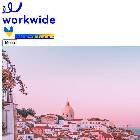
#StandWithUkraine
Menu