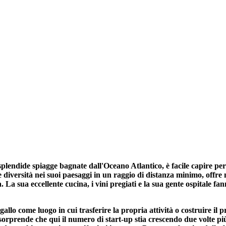
plendide spiagge bagnate dall'Oceano Atlantico, è facile capire perché
 diversità nei suoi paesaggi in un raggio di distanza minimo, offre 
 La sua eccellente cucina, i vini pregiati e la sua gente ospitale f
lo come luogo in cui trasferire la propria attività o costruire il pr
i sorprende che qui il numero di start-up stia crescendo due volte p