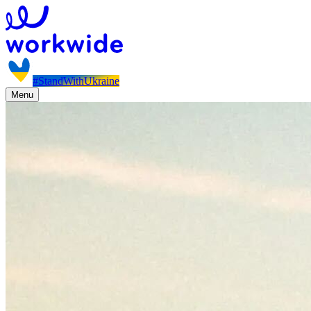
#StandWithUkraine
Menu