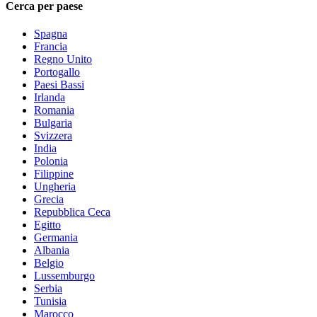
Cerca per paese
Spagna
Francia
Regno Unito
Portogallo
Paesi Bassi
Irlanda
Romania
Bulgaria
Svizzera
India
Polonia
Filippine
Ungheria
Grecia
Repubblica Ceca
Egitto
Germania
Albania
Belgio
Lussemburgo
Serbia
Tunisia
Marocco