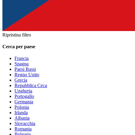
Ripristina filtro
Cerca per paese
Francia
Spagna
Paesi Bassi
Regno Unito
Grecia
Repubblica Ceca
Ungheria
Portogallo
Germania
Polonia
Irlanda
Albania
Slovacchia
Romania
Bulgaria