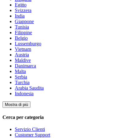
Egitto
Svizzera
India
Giappone
Tunisia
Filippine
Belgio
Lussemburgo
Vietnam
Austria
Maldive
Danimarca
Malta
Serbia
Turchia
Arabia Saudita
Indonesia
Mostra di più
Cerca per categoria
Servizio Clienti
Customer Support