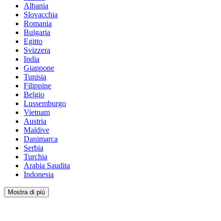
Albania
Slovacchia
Romania
Bulgaria
Egitto
Svizzera
India
Giappone
Tunisia
Filippine
Belgio
Lussemburgo
Vietnam
Austria
Maldive
Danimarca
Serbia
Turchia
Arabia Saudita
Indonesia
Mostra di più