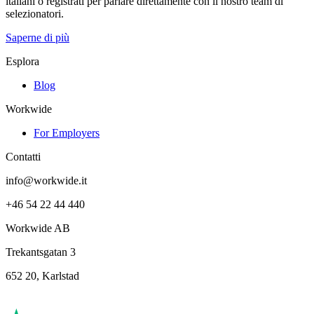
italiani o registrati per parlare direttamente con il nostro team di
selezionatori.
Saperne di più
Esplora
Blog
Workwide
For Employers
Contatti
info@workwide.it
+46 54 22 44 440
Workwide AB
Trekantsgatan 3
652 20, Karlstad