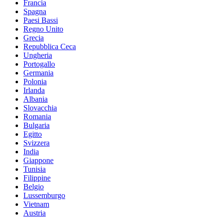
Francia
Spagna
Paesi Bassi
Regno Unito
Grecia
Repubblica Ceca
Ungheria
Portogallo
Germania
Polonia
Irlanda
Albania
Slovacchia
Romania
Bulgaria
Egitto
Svizzera
India
Giappone
Tunisia
Filippine
Belgio
Lussemburgo
Vietnam
Austria