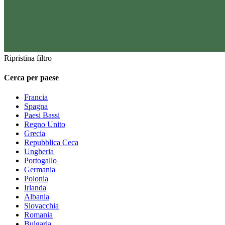
Ripristina filtro
Cerca per paese
Francia
Spagna
Paesi Bassi
Regno Unito
Grecia
Repubblica Ceca
Ungheria
Portogallo
Germania
Polonia
Irlanda
Albania
Slovacchia
Romania
Bulgaria