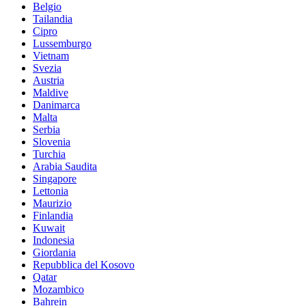
Belgio
Tailandia
Cipro
Lussemburgo
Vietnam
Svezia
Austria
Maldive
Danimarca
Malta
Serbia
Slovenia
Turchia
Arabia Saudita
Singapore
Lettonia
Maurizio
Finlandia
Kuwait
Indonesia
Giordania
Repubblica del Kosovo
Qatar
Mozambico
Bahrein