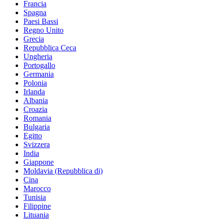
Francia
Spagna
Paesi Bassi
Regno Unito
Grecia
Repubblica Ceca
Ungheria
Portogallo
Germania
Polonia
Irlanda
Albania
Croazia
Romania
Bulgaria
Egitto
Svizzera
India
Giappone
Moldavia (Repubblica di)
Cina
Marocco
Tunisia
Filippine
Lituania