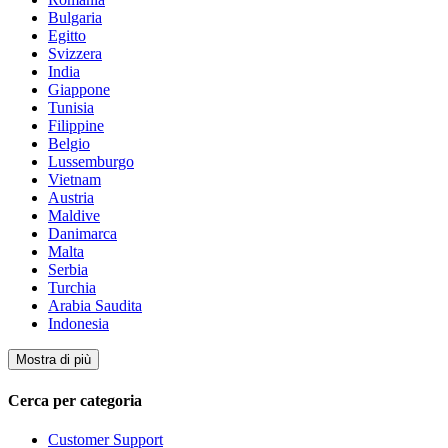
Bulgaria
Egitto
Svizzera
India
Giappone
Tunisia
Filippine
Belgio
Lussemburgo
Vietnam
Austria
Maldive
Danimarca
Malta
Serbia
Turchia
Arabia Saudita
Indonesia
Mostra di più
Cerca per categoria
Customer Support