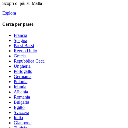
Scopri di più su Malta
Esplora
Cerca per paese
Francia
Spagna
Paesi Bassi
Regno Unito
Grecia
Repubblica Ceca
Ungheria
Portogallo
Germania
Polonia
Irlanda
Albania
Romania
Bulgaria
Egitto
Svizzera
India
Giappone
Tunisia