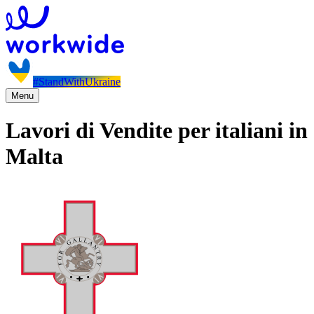
#StandWithUkraine
Menu
Lavori di Vendite per italiani in
Malta