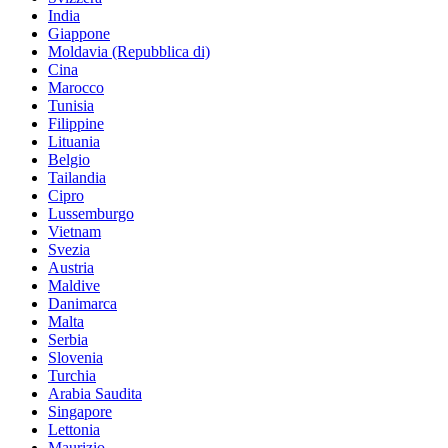
India
Giappone
Moldavia (Repubblica di)
Cina
Marocco
Tunisia
Filippine
Lituania
Belgio
Tailandia
Cipro
Lussemburgo
Vietnam
Svezia
Austria
Maldive
Danimarca
Malta
Serbia
Slovenia
Turchia
Arabia Saudita
Singapore
Lettonia
Maurizio