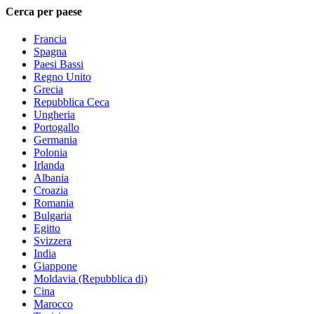
Cerca per paese
Francia
Spagna
Paesi Bassi
Regno Unito
Grecia
Repubblica Ceca
Ungheria
Portogallo
Germania
Polonia
Irlanda
Albania
Croazia
Romania
Bulgaria
Egitto
Svizzera
India
Giappone
Moldavia (Repubblica di)
Cina
Marocco