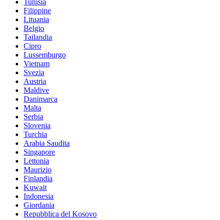
Tunisia
Filippine
Lituania
Belgio
Tailandia
Cipro
Lussemburgo
Vietnam
Svezia
Austria
Maldive
Danimarca
Malta
Serbia
Slovenia
Turchia
Arabia Saudita
Singapore
Lettonia
Maurizio
Finlandia
Kuwait
Indonesia
Giordania
Repubblica del Kosovo