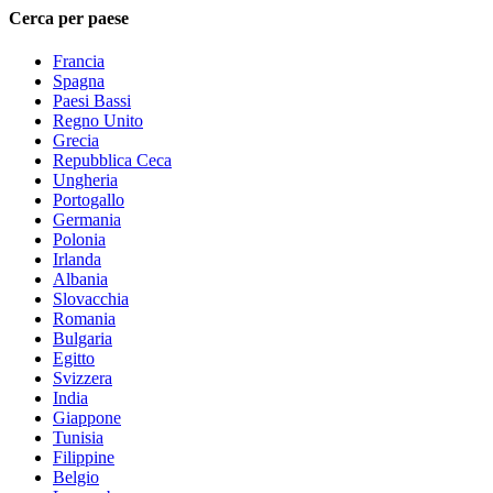
Cerca per paese
Francia
Spagna
Paesi Bassi
Regno Unito
Grecia
Repubblica Ceca
Ungheria
Portogallo
Germania
Polonia
Irlanda
Albania
Slovacchia
Romania
Bulgaria
Egitto
Svizzera
India
Giappone
Tunisia
Filippine
Belgio