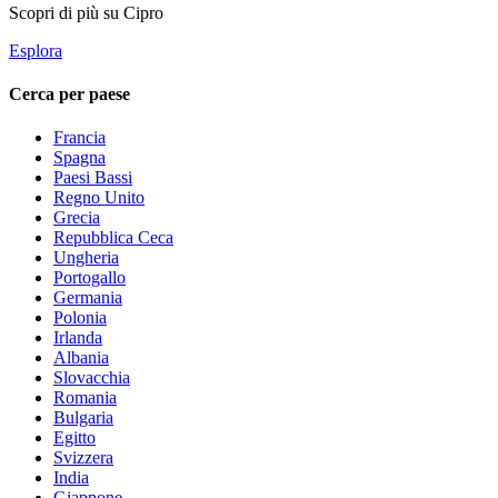
Scopri di più su Cipro
Esplora
Cerca per paese
Francia
Spagna
Paesi Bassi
Regno Unito
Grecia
Repubblica Ceca
Ungheria
Portogallo
Germania
Polonia
Irlanda
Albania
Slovacchia
Romania
Bulgaria
Egitto
Svizzera
India
Giappone