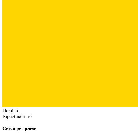
Ucraina
Ripristina filtro
Cerca per paese