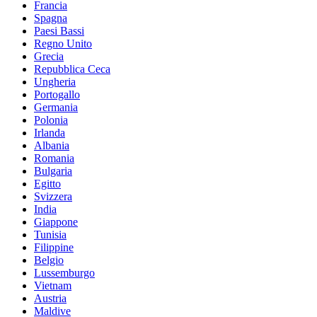
Francia
Spagna
Paesi Bassi
Regno Unito
Grecia
Repubblica Ceca
Ungheria
Portogallo
Germania
Polonia
Irlanda
Albania
Romania
Bulgaria
Egitto
Svizzera
India
Giappone
Tunisia
Filippine
Belgio
Lussemburgo
Vietnam
Austria
Maldive