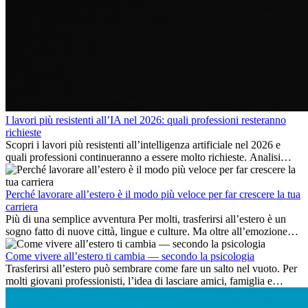
I lavori più resistenti all’IA nel 2026: quali professioni resteranno
richieste
Scopri i lavori più resistenti all’intelligenza artificiale nel 2026 e
quali professioni continueranno a essere molto richieste. Analisi
delle competenze chiave e delle opportunità di carriera
internazionale.
Perché lavorare all’estero è il modo più veloce per far crescere la tua
carriera
Più di una semplice avventura Per molti, trasferirsi all’estero è un
sogno fatto di nuove città, lingue e culture. Ma oltre all’emozione
dell’avventura, lavorare all’estero è anche...
Come vivere all’estero ti cambia — secondo la psicologia
Trasferirsi all’estero può sembrare come fare un salto nel vuoto. Per
molti giovani professionisti, l’idea di lasciare amici, famiglia e
abitudini consolidate può generare ansia. Eppure,...