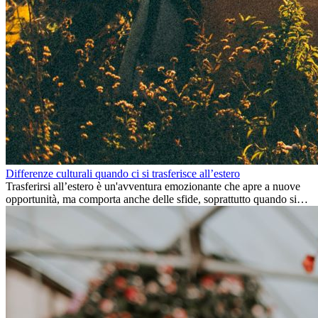
Differenze culturali quando ci si trasferisce all’estero
Trasferirsi all’estero è un'avventura emozionante che apre a nuove
opportunità, ma comporta anche delle sfide, soprattutto quando si
tratta di differenze culturali. Che tu stia andando all’estero per
lavoro, per studio, o semplicemente per un cambiamento, adattarsi a
una nuova cultura richiede tempo. Capire queste differenze e
abbracciare nuovi modi di vivere è la chiave per una transizione di
successo.