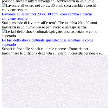
possono anche risultare travolgenti. Ambientarsi in un nuovo
ambiente lavorativo, costruire una vita sociale, comprendere la
cultura locale e gestire la nostalgia di casa fanno tutti parte del
processo. Questa guida per expat ti mostrerà come sfruttare al
Lavorare all’estero nei 20 vs. 30 anni: cosa cambia e perché
meglio i primi mesi all’estero, garantendo sia il successo
conviene sempre
professionale che la crescita personale.
Stai pensando di lavorare all’estero? Che tu abbia 20 o 30 anni,
trasferirsi in un nuovo Paese per lavoro è un’esperienza
entusiasmante e, a volte, sfidante. Molti si chiedono se l’età faccia
davvero la differenza. La verità è che l’esperienza internazionale
conviene sempre: può accelerare la carriera, favorire la crescita
Le fasi dello shock culturale spiegate: cosa aspettarsi e come
personale e offrire preziosi insight culturali che possono trasformare
superarlo
la tua vita.
Scopri le fasi dello shock culturale e come affrontarle per
trasformare le difficoltà della vita all’estero in crescita personale e
nuove opportunità.