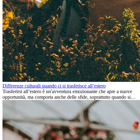
Differenze culturali quando ci si trasferisce all’estero
Trasferirsi all’estero è un'avventura emozionante che apre a nuove
opportunità, ma comporta anche delle sfide, soprattutto quando si
tratta di differenze culturali. Che tu stia andando all’estero per
lavoro, per studio, o semplicemente per un cambiamento, adattarsi a
una nuova cultura richiede tempo. Capire queste differenze e
abbracciare nuovi modi di vivere è la chiave per una transizione di
successo.