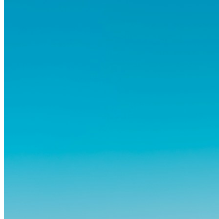
abitudini consolidate può generare ansia. Eppure,...