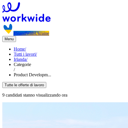
#StandWithUkraine
Menu
Home
/
Tutti i lavori
/
Irlanda
/
Categorie
/
Product Developm...
Tutte le offerte di lavoro
9 candidati stanno visualizzando ora