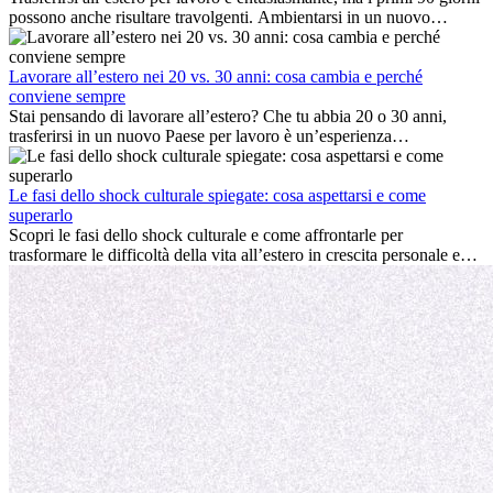
possono anche risultare travolgenti. Ambientarsi in un nuovo
ambiente lavorativo, costruire una vita sociale, comprendere la
cultura locale e gestire la nostalgia di casa fanno tutti parte del
processo. Questa guida per expat ti mostrerà come sfruttare al
Lavorare all’estero nei 20 vs. 30 anni: cosa cambia e perché
meglio i primi mesi all’estero, garantendo sia il successo
conviene sempre
professionale che la crescita personale.
Stai pensando di lavorare all’estero? Che tu abbia 20 o 30 anni,
trasferirsi in un nuovo Paese per lavoro è un’esperienza
entusiasmante e, a volte, sfidante. Molti si chiedono se l’età faccia
davvero la differenza. La verità è che l’esperienza internazionale
conviene sempre: può accelerare la carriera, favorire la crescita
Le fasi dello shock culturale spiegate: cosa aspettarsi e come
personale e offrire preziosi insight culturali che possono trasformare
superarlo
la tua vita.
Scopri le fasi dello shock culturale e come affrontarle per
trasformare le difficoltà della vita all’estero in crescita personale e
nuove opportunità.