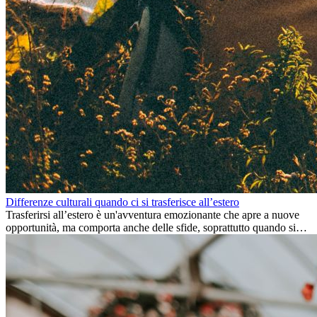
Differenze culturali quando ci si trasferisce all’estero
Trasferirsi all’estero è un'avventura emozionante che apre a nuove
opportunità, ma comporta anche delle sfide, soprattutto quando si
tratta di differenze culturali. Che tu stia andando all’estero per
lavoro, per studio, o semplicemente per un cambiamento, adattarsi a
una nuova cultura richiede tempo. Capire queste differenze e
abbracciare nuovi modi di vivere è la chiave per una transizione di
successo.