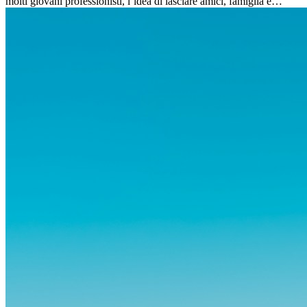
molti giovani professionisti, l’idea di lasciare amici, famiglia e
abitudini consolidate può generare ansia. Eppure,...