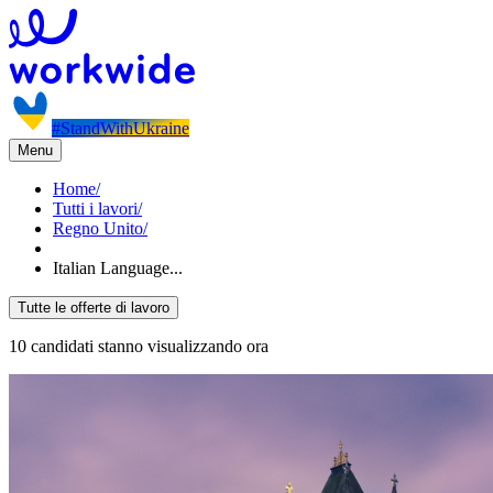
#StandWithUkraine
Menu
Home
/
Tutti i lavori
/
Regno Unito
/
Italian Language...
Tutte le offerte di lavoro
10 candidati stanno visualizzando ora