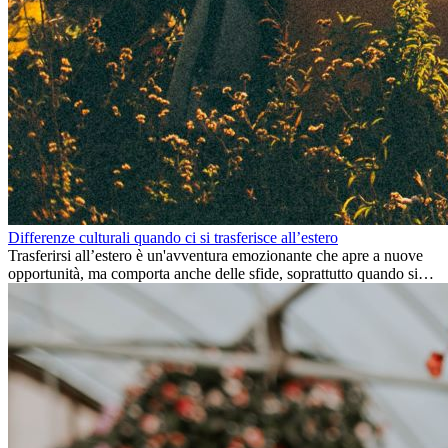
Differenze culturali quando ci si trasferisce all’estero
Trasferirsi all’estero è un'avventura emozionante che apre a nuove
opportunità, ma comporta anche delle sfide, soprattutto quando si
tratta di differenze culturali. Che tu stia andando all’estero per
lavoro, per studio, o semplicemente per un cambiamento, adattarsi a
una nuova cultura richiede tempo. Capire queste differenze e
abbracciare nuovi modi di vivere è la chiave per una transizione di
successo.