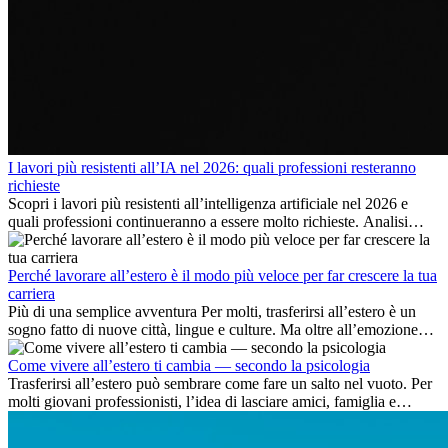
I lavori più resistenti all’IA nel 2026: quali professioni resteranno
richieste
Scopri i lavori più resistenti all’intelligenza artificiale nel 2026 e
quali professioni continueranno a essere molto richieste. Analisi
delle competenze chiave e delle opportunità di carriera
internazionale.
Perché lavorare all’estero è il modo più veloce per far crescere la tua
carriera
Più di una semplice avventura Per molti, trasferirsi all’estero è un
sogno fatto di nuove città, lingue e culture. Ma oltre all’emozione
dell’avventura, lavorare all’estero è anche...
Come vivere all’estero ti cambia — secondo la psicologia
Trasferirsi all’estero può sembrare come fare un salto nel vuoto. Per
molti giovani professionisti, l’idea di lasciare amici, famiglia e
abitudini consolidate può generare ansia. Eppure,...