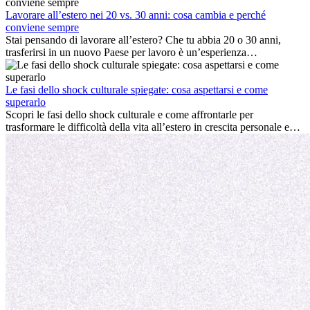
cultura locale e gestire la nostalgia di casa fanno tutti parte del
processo. Questa guida per expat ti mostrerà come sfruttare al
Lavorare all’estero nei 20 vs. 30 anni: cosa cambia e perché
meglio i primi mesi all’estero, garantendo sia il successo
conviene sempre
professionale che la crescita personale.
Stai pensando di lavorare all’estero? Che tu abbia 20 o 30 anni,
trasferirsi in un nuovo Paese per lavoro è un’esperienza
entusiasmante e, a volte, sfidante. Molti si chiedono se l’età faccia
davvero la differenza. La verità è che l’esperienza internazionale
conviene sempre: può accelerare la carriera, favorire la crescita
Le fasi dello shock culturale spiegate: cosa aspettarsi e come
personale e offrire preziosi insight culturali che possono trasformare
superarlo
la tua vita.
Scopri le fasi dello shock culturale e come affrontarle per
trasformare le difficoltà della vita all’estero in crescita personale e
nuove opportunità.