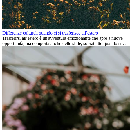
Differenze culturali quando ci si trasferisce all’estero
Trasferirsi all’estero è un'avventura emozionante che apre a nuove
opportunità, ma comporta anche delle sfide, soprattutto quando si
tratta di differenze culturali. Che tu stia andando all’estero per
lavoro, per studio, o semplicemente per un cambiamento, adattarsi a
una nuova cultura richiede tempo. Capire queste differenze e
abbracciare nuovi modi di vivere è la chiave per una transizione di
successo.