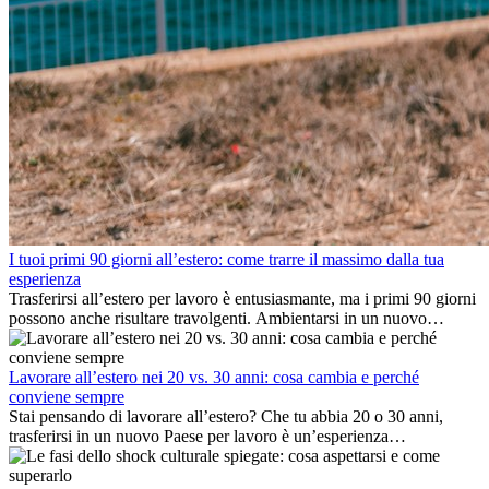
I tuoi primi 90 giorni all’estero: come trarre il massimo dalla tua
esperienza
Trasferirsi all’estero per lavoro è entusiasmante, ma i primi 90 giorni
possono anche risultare travolgenti. Ambientarsi in un nuovo
ambiente lavorativo, costruire una vita sociale, comprendere la
cultura locale e gestire la nostalgia di casa fanno tutti parte del
processo. Questa guida per expat ti mostrerà come sfruttare al
Lavorare all’estero nei 20 vs. 30 anni: cosa cambia e perché
meglio i primi mesi all’estero, garantendo sia il successo
conviene sempre
professionale che la crescita personale.
Stai pensando di lavorare all’estero? Che tu abbia 20 o 30 anni,
trasferirsi in un nuovo Paese per lavoro è un’esperienza
entusiasmante e, a volte, sfidante. Molti si chiedono se l’età faccia
davvero la differenza. La verità è che l’esperienza internazionale