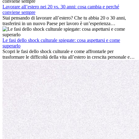
cultura locale e gestire la nostalgia di casa fanno tutti parte del
processo. Questa guida per expat ti mostrerà come sfruttare al
Lavorare all’estero nei 20 vs. 30 anni: cosa cambia e perché
meglio i primi mesi all’estero, garantendo sia il successo
conviene sempre
professionale che la crescita personale.
Stai pensando di lavorare all’estero? Che tu abbia 20 o 30 anni,
trasferirsi in un nuovo Paese per lavoro è un’esperienza
entusiasmante e, a volte, sfidante. Molti si chiedono se l’età faccia
davvero la differenza. La verità è che l’esperienza internazionale
conviene sempre: può accelerare la carriera, favorire la crescita
Le fasi dello shock culturale spiegate: cosa aspettarsi e come
personale e offrire preziosi insight culturali che possono trasformare
superarlo
la tua vita.
Scopri le fasi dello shock culturale e come affrontarle per
trasformare le difficoltà della vita all’estero in crescita personale e
nuove opportunità.