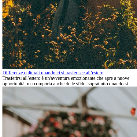
Differenze culturali quando ci si trasferisce all’estero
Trasferirsi all’estero è un'avventura emozionante che apre a nuove
opportunità, ma comporta anche delle sfide, soprattutto quando si
tratta di differenze culturali. Che tu stia andando all’estero per
lavoro, per studio, o semplicemente per un cambiamento, adattarsi a
una nuova cultura richiede tempo. Capire queste differenze e
abbracciare nuovi modi di vivere è la chiave per una transizione di
successo.