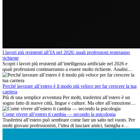
I lavori più resistenti all’IA nel 2026: quali professioni resteranno
richieste
Scopri i lavori più resistenti all’intelligenza artificiale nel 2026 e
quali professioni continueranno a essere molto richieste. Analisi
delle competenze chiave e delle opportunità di carriera
internazionale.
Perché lavorare all’estero è il modo più veloce per far crescere la tua
carriera
Più di una semplice avventura Per molti, trasferirsi all’estero è un
sogno fatto di nuove città, lingue e culture. Ma oltre all’emozione
dell’avventura, lavorare all’estero è anche...
Come vivere all’estero ti cambia — secondo la psicologia
Trasferirsi all’estero può sembrare come fare un salto nel vuoto. Per
molti giovani professionisti, l’idea di lasciare amici, famiglia e
abitudini consolidate può generare ansia. Eppure,...